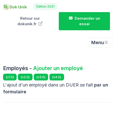
Édition 2021
Retour sur
Demander un
dokunik.fr
essai
Menu
Employés -
Ajouter un employé
[v1.0]
[v2.0]
[v3.0]
[v4.0]
L'ajout d'un employé dans un DUER se fait
par un
formulaire