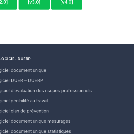
2.0]
[v3.0]
[v4.0]
LOGICIEL DUERP
giciel document unique
giciel DUER – DUERP
iciel d’evaluation des risques professionnels
iciel pénibilité au travail
iciel plan de prévention
giciel document unique mesurages
iciel document unique statistiques